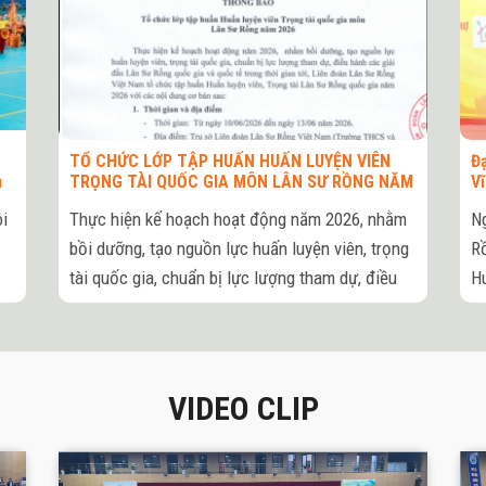
TỔ CHỨC LỚP TẬP HUẤN HUẤN LUYỆN VIÊN
Đạ
n
TRỌNG TÀI QUỐC GIA MÔN LÂN SƯ RỒNG NĂM
V
2026
ôi
Thực hiện kế hoạch hoạt động năm 2026, nhằm
Ng
bồi dưỡng, tạo nguồn lực huấn luyện viên, trọng
Rồ
tài quốc gia, chuẩn bị lực lượng tham dự, điều
Hu
hành các giải đấu Lân Sư Rồng quốc gia và
quốc tế trong thời gian tới, Liên đoàn Lân Sư
Rồng Việt Nam tổ chức tập huấn Huấn luyện
n
viên, Trọng tài Lân Sư Rồng quốc gia năm 2026
VIDEO CLIP
ăn