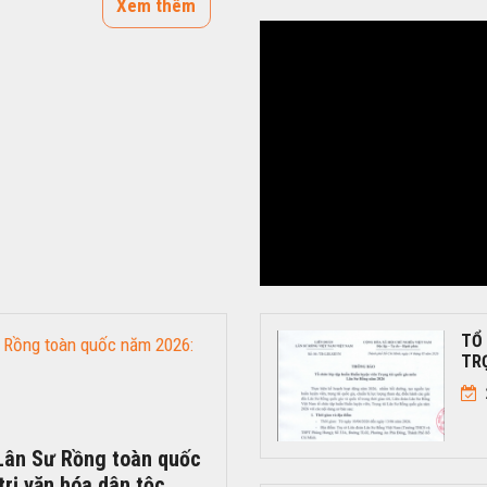
Xem thêm
TỔ
TRỌ
 Lân Sư Rồng toàn quốc
trị văn hóa dân tộc