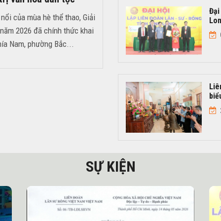
Đại
nổi của mùa hè thể thao, Giải
Lo
 năm 2026 đã chính thức khai
phía Nam, phường Bắc...
Liê
biể
SỰ KIỆN