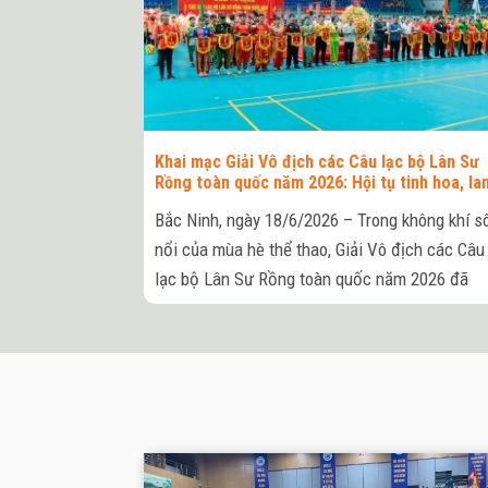
Khai mạc Giải Vô địch các Câu lạc bộ Lân Sư
Rồng toàn quốc năm 2026: Hội tụ tinh hoa, la
tỏa giá trị văn hóa dân tộc
Bắc Ninh, ngày 18/6/2026 – Trong không khí s
nổi của mùa hè thể thao, Giải Vô địch các Câu
lạc bộ Lân Sư Rồng toàn quốc năm 2026 đã
chính thức khai mạc tại Nhà thi đấu tỉnh Bắc
Ninh (Khu đô thị phía Nam, phường Bắc Giang,
tỉnh Bắc Ninh). Giải đấu do Sở Văn hóa, Thể
thao và Du lịch tỉnh Bắc Ninh phối hợp với Liê
đoàn Lân Sư Rồng Việt Nam tổ chức, quy tụ
những câu lạc bộ mạnh trên cả nước, tạo nên
ngày hội lớn của bộ môn mang đậm bản sắc v