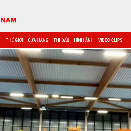
THẾ GIỚI
CỬA HÀNG
THI ĐẤU
HÌNH ẢNH
VIDEO CLIPS