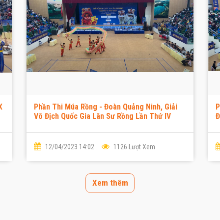
X
Phần Thi Múa Rồng - Đoàn Quảng Ninh, Giải
P
Vô Địch Quốc Gia Lân Sư Rồng Lần Thứ IV
Đ
Năm 2023
2
12/04/2023 14:02
1126 Lượt Xem
Xem thêm