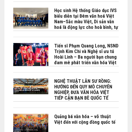
Học sinh Hệ thống Giáo dục IVS
biểu diễn tại Đêm văn hoá Việt
Nam–Sắc màu Việt, Di sản văn
hoá là động lực cho hoà bình, tự
cường và phát triển bền vững do
Bộ No Bộ Ngoại giao Việt Nam -
Phái đoàn Việt Nam bên cạnh
Tiến sĩ Phạm Quang Long, NSND
UNESCO phối hợp tổ chức tại
Trịnh Kim Chi và Nghệ sĩ ưu tú
Paris
Hoài Linh – Ba người bạn chung
đam mê phát triển văn hóa Việt
đặc biệt là Lân sư rồng
NGHỆ THUẬT LÂN SƯ RỒNG:
HƯỚNG ĐẾN QUY MÔ CHUYÊN
NGHIỆP, ĐƯA VĂN HÓA VIỆT
TIẾP CẬN BẠN BÈ QUỐC TẾ
Quảng bá văn hóa – võ thuật
Việt đến với cộng đồng quốc tế