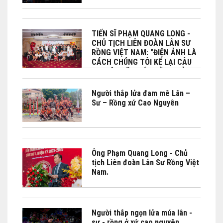
TIẾN SĨ PHẠM QUANG LONG -
CHỦ TỊCH LIÊN ĐOÀN LÂN SƯ
RỒNG VIỆT NAM: "ĐIỆN ẢNH LÀ
CÁCH CHÚNG TÔI KỂ LẠI CÂU
CHUYỆN VĂN HÓA BẰNG CẢM
XÚC"
Người thắp lửa đam mê Lân –
Sư – Rồng xứ Cao Nguyên
Ông Phạm Quang Long - Chủ
tịch Liên đoàn Lân Sư Rồng Việt
Nam.
Người thắp ngọn lửa múa lân -
sư - rồng ở xứ cao nguyên