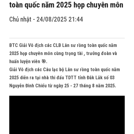
CÁC TỈNH THÀNH
toàn quốc năm 2025 họp chuyên môn
THẾ GIỚI
Chủ nhật - 24/08/2025 21:44
CỬA HÀNG
BTC Giải Vô địch các CLB Lân sư rồng toàn quốc năm
THI ĐẤU
2025 họp chuyên môn cùng trọng tài , trưởng đoàn và
huấn luyện viên 🎯.
HÌNH ẢNH
Giải Vô địch các Câu lạc bộ Lân sư rồng toàn quốc năm
2025 diễn ra tại nhà thi đấu TDTT tỉnh Đắk Lắk số 03
VIDEO CLIPS
Nguyễn Đình Chiểu từ ngày 25 - 27 tháng 8 năm 2025.