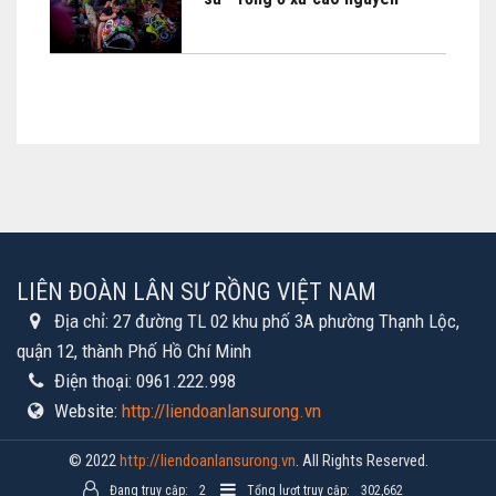
LIÊN ĐOÀN LÂN SƯ RỒNG VIỆT NAM
Địa chỉ:
27 đường TL 02 khu phố 3A phường Thạnh Lộc,
quận 12, thành Phố Hồ Chí Minh
Điện thoại:
0961.222.998
Website:
http://liendoanlansurong.vn
© 2022
http://liendoanlansurong.vn
. All Rights Reserved.
Đang truy cập:
2
Tổng lượt truy cập:
302,662