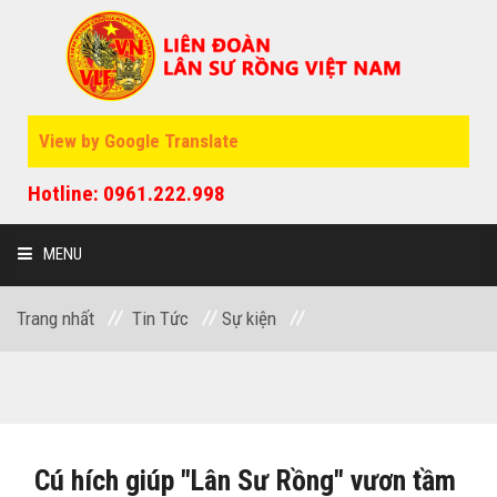
View by Google Translate
Hotline: 0961.222.998
MENU
Trang nhất
Tin Tức
Sự kiện
GIỚI THIỆU
SỰ KIỆN
Cú hích giúp "Lân Sư Rồng" vươn tầm