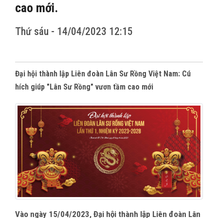
CÁC TỈNH THÀNH
cao mới.
THẾ GIỚI
Thứ sáu - 14/04/2023 12:15
CỬA HÀNG
Đại hội thành lập Liên đoàn Lân Sư Rồng Việt Nam: Cú
THI ĐẤU
hích giúp "Lân Sư Rồng" vươn tầm cao mới
HÌNH ẢNH
VIDEO CLIPS
Vào ngày 15/04/2023, Đại hội thành lập Liên đoàn Lân