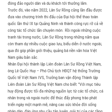
đông đảo người dân và du khách tới thưởng lãm.
Trước đó, vào năm 2022, Lân Sư Rồng cũng lần đầu được
đưa vào chương trình thi đấu của Đại hội thể thao toàn
quốc lần thứ IX tại Quảng Ninh và thành công rực rỡ cả về
công tác tổ chức lẫn chuyên môn. Rồi ngoài những cuộc
tranh tài trong nước, Lân Sư Rồng trong những năm qua
còn tham dự nhiều cuộc giao lưu, biểu diễn ở nước ngoài,
qua đó góp phần giới thiệu, quảng bá nền văn hóa Việt
Nam giàu bản sắc.
Nhân Đại hội thành lập Liên đoàn Lân Sư Rồng Việt Nam,
ông Lê Quốc Huy – Phó Chủ tịch HĐQT hệ thống Trường
Quốc tế Việt Nam IVS, Trưởng ban vận động Thành lập
Liên đoàn Lân Sư Rồng Việt Nam cho biết: "Với mục tiêu
huy động được tối đa những nguồn lực từ các tổ chức, cá
nhân trong và ngoài nước để thúc đẩy phong trào phát
triển ngày một mạnh mẽ, nâng cao sức khỏe đời sống
nhân dân, đáp ứng nhu cầu tập luyện, giải trí của các tầng