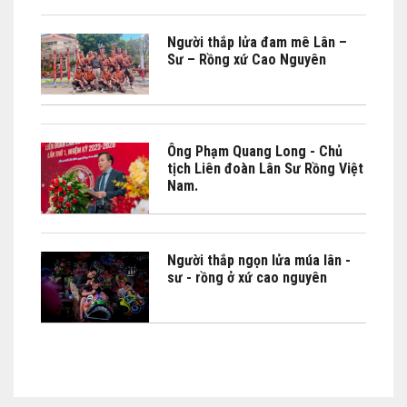
CHUYỆN VĂN HÓA BẰNG CẢM
XÚC"
Người thắp lửa đam mê Lân –
Sư – Rồng xứ Cao Nguyên
Ông Phạm Quang Long - Chủ
tịch Liên đoàn Lân Sư Rồng Việt
Nam.
Người thắp ngọn lửa múa lân -
sư - rồng ở xứ cao nguyên