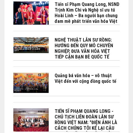
Phái đoàn Việt Nam bên cạnh
Tiến sĩ Phạm Quang Long, NSND
UNESCO phối hợp tổ chức tại
Trịnh Kim Chi và Nghệ sĩ ưu tú
Paris
Hoài Linh – Ba người bạn chung
đam mê phát triển văn hóa Việt
đặc biệt là Lân sư rồng
NGHỆ THUẬT LÂN SƯ RỒNG:
HƯỚNG ĐẾN QUY MÔ CHUYÊN
NGHIỆP, ĐƯA VĂN HÓA VIỆT
TIẾP CẬN BẠN BÈ QUỐC TẾ
Quảng bá văn hóa – võ thuật
Việt đến với cộng đồng quốc tế
TIẾN SĨ PHẠM QUANG LONG -
CHỦ TỊCH LIÊN ĐOÀN LÂN SƯ
RỒNG VIỆT NAM: "ĐIỆN ẢNH LÀ
CÁCH CHÚNG TÔI KỂ LẠI CÂU