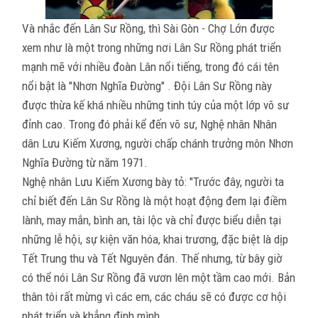
Và nhắc đến Lân Sư Rồng, thì Sài Gòn - Chợ Lớn được
xem như là một trong những nơi Lân Sư Rồng phát triển
mạnh mẽ với nhiều đoàn Lân nổi tiếng, trong đó cái tên
nổi bật là "Nhơn Nghĩa Đường" . Đội Lân Sư Rồng này
được thừa kế khá nhiều những tinh túy của một lớp võ sư
đỉnh cao. Trong đó phải kể đến võ sư, Nghệ nhân Nhân
dân Lưu Kiếm Xương, người chấp chánh trưởng môn Nhơn
Nghĩa Đường từ năm 1971.
Nghệ nhân Lưu Kiếm Xương bày tỏ: "Trước đây, người ta
chỉ biết đến Lân Sư Rồng là một hoạt động đem lại điềm
lành, may mắn, bình an, tài lộc và chỉ được biểu diễn tại
những lễ hội, sự kiện văn hóa, khai trương, đặc biệt là dịp
Tết Trung thu và Tết Nguyên đán. Thế nhưng, từ bây giờ
có thể nói Lân Sư Rồng đã vươn lên một tầm cao mới. Bản
thân tôi rất mừng vì các em, các cháu sẽ có được cơ hội
phát triển và khẳng định mình.