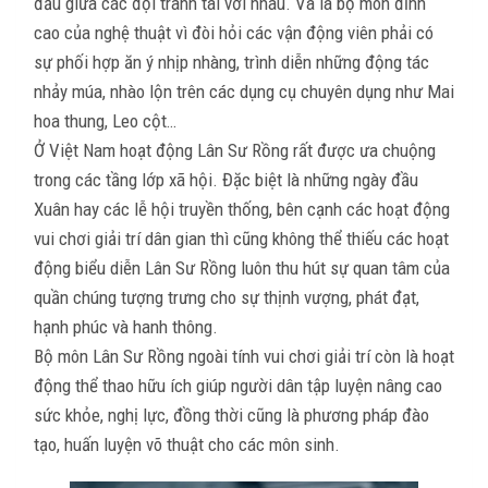
đấu giữa các đội tranh tài với nhau. Và là bộ môn đỉnh
cao của nghệ thuật vì đòi hỏi các vận động viên phải có
sự phối hợp ăn ý nhịp nhàng, trình diễn những động tác
nhảy múa, nhào lộn trên các dụng cụ chuyên dụng như Mai
hoa thung, Leo cột…
Ở Việt Nam hoạt động Lân Sư Rồng rất được ưa chuộng
trong các tầng lớp xã hội. Đặc biệt là những ngày đầu
Xuân hay các lễ hội truyền thống, bên cạnh các hoạt động
vui chơi giải trí dân gian thì cũng không thể thiếu các hoạt
động biểu diễn Lân Sư Rồng luôn thu hút sự quan tâm của
quần chúng tượng trưng cho sự thịnh vượng, phát đạt,
hạnh phúc và hanh thông.
Bộ môn Lân Sư Rồng ngoài tính vui chơi giải trí còn là hoạt
động thể thao hữu ích giúp người dân tập luyện nâng cao
sức khỏe, nghị lực, đồng thời cũng là phương pháp đào
tạo, huấn luyện võ thuật cho các môn sinh.