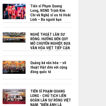
tự cường và phát triển
bền vững do Bộ No Bộ
Tiến sĩ Phạm Quang
Ngoại giao Việt Nam -
Long, NSND Trịnh Kim
Phái đoàn Việt Nam bên
Chi và Nghệ sĩ ưu tú Hoài
cạnh UNESCO phối hợp tổ
Linh – Ba người bạn
chức tại Paris
chung đam mê phát triển
văn hóa Việt đặc biệt là
Lân sư rồng
NGHỆ THUẬT LÂN SƯ
RỒNG: HƯỚNG ĐẾN QUY
MÔ CHUYÊN NGHIỆP, ĐƯA
VĂN HÓA VIỆT TIẾP CẬN
BẠN BÈ QUỐC TẾ
Quảng bá văn hóa – võ
thuật Việt đến với cộng
đồng quốc tế
TIẾN SĨ PHẠM QUANG
LONG - CHỦ TỊCH LIÊN
ĐOÀN LÂN SƯ RỒNG VIỆT
NAM: "ĐIỆN ẢNH LÀ