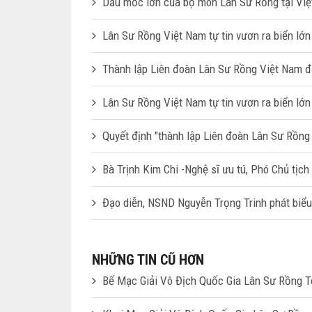
Dấu mốc lớn của bộ môn Lân Sư Rồng tại Việ
Lân Sư Rồng Việt Nam tự tin vươn ra biển lớn
Thành lập Liên đoàn Lân Sư Rồng Việt Nam 
Lân Sư Rồng Việt Nam tự tin vươn ra biển lớn
Quyết định "thành lập Liên đoàn Lân Sư Rồng
Bà Trịnh Kim Chi -Nghệ sĩ ưu tú, Phó Chủ tịc
Đạo diễn, NSND Nguyễn Trọng Trinh phát biểu
NHỮNG TIN CŨ HƠN
Bế Mạc Giải Vô Địch Quốc Gia Lân Sư Rồng 