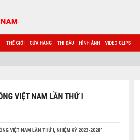
THẾ GIỚI
CỬA HÀNG
THI ĐẤU
HÌNH ẢNH
VIDEO CLIPS
ỒNG VIỆT NAM LẦN THỨ I
 RỒNG VIỆT NAM LẦN THỨ I, NHIỆM KỲ 2023-2028"