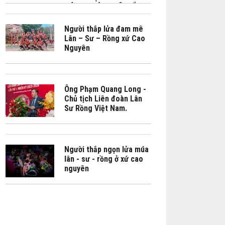
CÁCH CHÚNG TÔI KỂ LẠI
CÂU CHUYỆN VĂN HÓA
BẰNG CẢM XÚC"
Người thắp lửa đam mê
Lân – Sư – Rồng xứ Cao
Nguyên
Ông Phạm Quang Long -
Chủ tịch Liên đoàn Lân
Sư Rồng Việt Nam.
Người thắp ngọn lửa múa
lân - sư - rồng ở xứ cao
nguyên