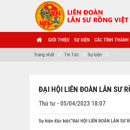
GIỚI THIỆU
SỰ KIỆN
CÁC TỈNH THÀNH
Trang nhất
Tin Tức
Sự kiện
ĐẠI HỘI LIÊN ĐOÀN LÂN SƯ R
Thứ tư - 05/04/2023 18:07
Sự kiện đặc biệt."ĐẠI HỘI LIÊN ĐOÀN LÂN SƯ