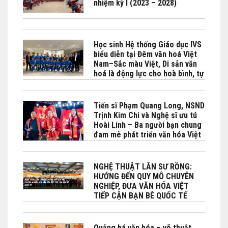
nhiệm kỳ I (2023 – 2028)
Học sinh Hệ thống Giáo dục IVS
biểu diễn tại Đêm văn hoá Việt
Nam–Sắc màu Việt, Di sản văn
hoá là động lực cho hoà bình, tự
cường và phát triển bền vững do
Bộ No Bộ Ngoại giao Việt Nam -
Phái đoàn Việt Nam bên cạnh
Tiến sĩ Phạm Quang Long, NSND
UNESCO phối hợp tổ chức tại
Trịnh Kim Chi và Nghệ sĩ ưu tú
Paris
Hoài Linh – Ba người bạn chung
đam mê phát triển văn hóa Việt
đặc biệt là Lân sư rồng
NGHỆ THUẬT LÂN SƯ RỒNG:
HƯỚNG ĐẾN QUY MÔ CHUYÊN
NGHIỆP, ĐƯA VĂN HÓA VIỆT
TIẾP CẬN BẠN BÈ QUỐC TẾ
Quảng bá văn hóa – võ thuật