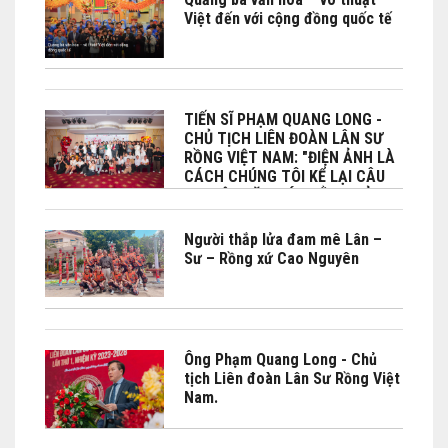
Việt đến với cộng đồng quốc tế
TIẾN SĨ PHẠM QUANG LONG -
CHỦ TỊCH LIÊN ĐOÀN LÂN SƯ
RỒNG VIỆT NAM: "ĐIỆN ẢNH LÀ
CÁCH CHÚNG TÔI KỂ LẠI CÂU
CHUYỆN VĂN HÓA BẰNG CẢM
XÚC"
Người thắp lửa đam mê Lân –
Sư – Rồng xứ Cao Nguyên
Ông Phạm Quang Long - Chủ
tịch Liên đoàn Lân Sư Rồng Việt
Nam.