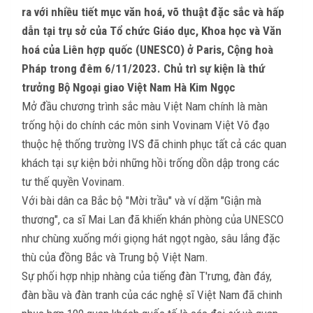
ra với nhiều tiết mục văn hoá, võ thuật đặc sắc và hấp
dẫn tại trụ sở của Tổ chức Giáo dục, Khoa học và Văn
hoá của Liên hợp quốc (UNESCO) ở Paris, Cộng hoà
Pháp trong đêm 6/11/2023. Chủ trì sự kiện là thứ
trưởng Bộ Ngoại giao Việt Nam Hà Kim Ngọc
Mở đầu chương trình sắc màu Việt Nam chính là màn
trống hội do chính các môn sinh Vovinam Việt Võ đạo
thuộc hệ thống trường IVS đã chinh phục tất cả các quan
khách tại sự kiện bởi những hồi trống dồn dập trong các
tư thế quyền Vovinam.
Với bài dân ca Bắc bộ "Mời trầu" và ví dặm "Giận mà
thương", ca sĩ Mai Lan đã khiến khán phòng của UNESCO
như chùng xuống mới giọng hát ngọt ngào, sâu lắng đặc
thù của đồng Bắc và Trung bộ Việt Nam.
Sự phối hợp nhịp nhàng của tiếng đàn T'rưng, đàn đáy,
đàn bầu và đàn tranh của các nghệ sĩ Việt Nam đã chinh