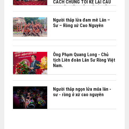
CÁCH CHÚNG TÔI KỂ LẠI CÂU
CHUYỆN VĂN HÓA BẰNG CẢM
XÚC"
Người thắp lửa đam mê Lân –
Sư – Rồng xứ Cao Nguyên
Ông Phạm Quang Long - Chủ
tịch Liên đoàn Lân Sư Rồng Việt
Nam.
Người thắp ngọn lửa múa lân -
sư - rồng ở xứ cao nguyên