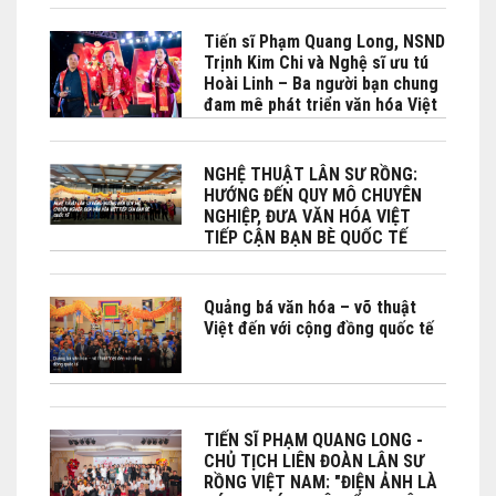
Bộ No Bộ Ngoại giao Việt Nam -
Phái đoàn Việt Nam bên cạnh
Tiến sĩ Phạm Quang Long, NSND
UNESCO phối hợp tổ chức tại
Trịnh Kim Chi và Nghệ sĩ ưu tú
Paris
Hoài Linh – Ba người bạn chung
đam mê phát triển văn hóa Việt
đặc biệt là Lân sư rồng
NGHỆ THUẬT LÂN SƯ RỒNG:
HƯỚNG ĐẾN QUY MÔ CHUYÊN
NGHIỆP, ĐƯA VĂN HÓA VIỆT
TIẾP CẬN BẠN BÈ QUỐC TẾ
Quảng bá văn hóa – võ thuật
Việt đến với cộng đồng quốc tế
TIẾN SĨ PHẠM QUANG LONG -
CHỦ TỊCH LIÊN ĐOÀN LÂN SƯ
RỒNG VIỆT NAM: "ĐIỆN ẢNH LÀ