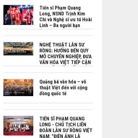
tự cường và phát triển
bền vững do Bộ No Bộ
Tiến sĩ Phạm Quang
Ngoại giao Việt Nam -
Long, NSND Trịnh Kim
Phái đoàn Việt Nam bên
Chi và Nghệ sĩ ưu tú Hoài
cạnh UNESCO phối hợp tổ
Linh – Ba người bạn
chức tại Paris
chung đam mê phát triển
văn hóa Việt đặc biệt là
Lân sư rồng
NGHỆ THUẬT LÂN SƯ
RỒNG: HƯỚNG ĐẾN QUY
MÔ CHUYÊN NGHIỆP, ĐƯA
VĂN HÓA VIỆT TIẾP CẬN
BẠN BÈ QUỐC TẾ
Quảng bá văn hóa – võ
thuật Việt đến với cộng
đồng quốc tế
TIẾN SĨ PHẠM QUANG
LONG - CHỦ TỊCH LIÊN
ĐOÀN LÂN SƯ RỒNG VIỆT
NAM: "ĐIỆN ẢNH LÀ