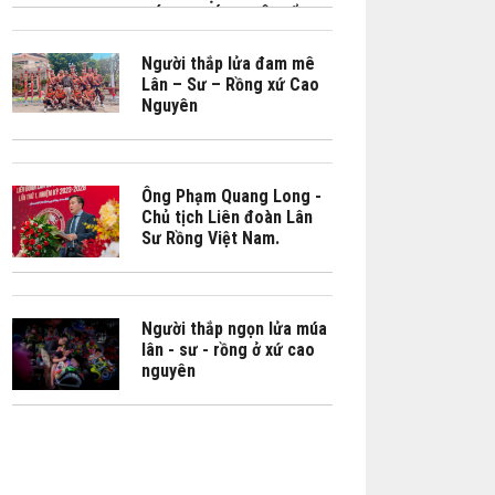
CÁCH CHÚNG TÔI KỂ LẠI
CÂU CHUYỆN VĂN HÓA
BẰNG CẢM XÚC"
Người thắp lửa đam mê
Lân – Sư – Rồng xứ Cao
Nguyên
Ông Phạm Quang Long -
Chủ tịch Liên đoàn Lân
Sư Rồng Việt Nam.
Người thắp ngọn lửa múa
lân - sư - rồng ở xứ cao
nguyên