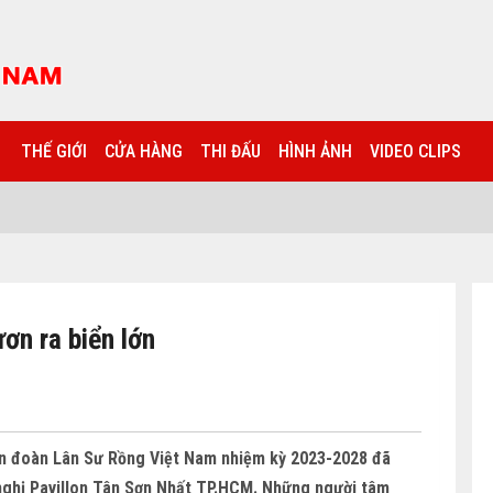
THẾ GIỚI
CỬA HÀNG
THI ĐẤU
HÌNH ẢNH
VIDEO CLIPS
ơn ra biển lớn
iên đoàn Lân Sư Rồng Việt Nam nhiệm kỳ 2023-2028 đã
 nghị Pavillon Tân Sơn Nhất TP.HCM. Những người tâm