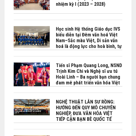
nhiệm kỳ I (2023 – 2028)
Học sinh Hệ thống Giáo dục IVS
biểu diễn tại Đêm văn hoá Việt
Nam–Sắc màu Việt, Di sản văn
hoá là động lực cho hoà bình, tự
cường và phát triển bền vững do
Bộ No Bộ Ngoại giao Việt Nam -
Phái đoàn Việt Nam bên cạnh
Tiến sĩ Phạm Quang Long, NSND
UNESCO phối hợp tổ chức tại
Trịnh Kim Chi và Nghệ sĩ ưu tú
Paris
Hoài Linh – Ba người bạn chung
đam mê phát triển văn hóa Việt
đặc biệt là Lân sư rồng
NGHỆ THUẬT LÂN SƯ RỒNG:
HƯỚNG ĐẾN QUY MÔ CHUYÊN
NGHIỆP, ĐƯA VĂN HÓA VIỆT
TIẾP CẬN BẠN BÈ QUỐC TẾ