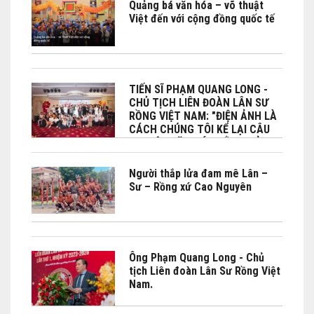
Quảng bá văn hóa – võ thuật
Việt đến với cộng đồng quốc tế
TIẾN SĨ PHẠM QUANG LONG -
CHỦ TỊCH LIÊN ĐOÀN LÂN SƯ
RỒNG VIỆT NAM: "ĐIỆN ẢNH LÀ
CÁCH CHÚNG TÔI KỂ LẠI CÂU
CHUYỆN VĂN HÓA BẰNG CẢM
XÚC"
Người thắp lửa đam mê Lân –
Sư – Rồng xứ Cao Nguyên
Ông Phạm Quang Long - Chủ
tịch Liên đoàn Lân Sư Rồng Việt
Nam.