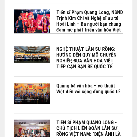
Bộ No Bộ Ngoại giao Việt Nam -
Phái đoàn Việt Nam bên cạnh
Tiến sĩ Phạm Quang Long, NSND
UNESCO phối hợp tổ chức tại
Trịnh Kim Chi và Nghệ sĩ ưu tú
Paris
Hoài Linh – Ba người bạn chung
đam mê phát triển văn hóa Việt
đặc biệt là Lân sư rồng
NGHỆ THUẬT LÂN SƯ RỒNG:
HƯỚNG ĐẾN QUY MÔ CHUYÊN
NGHIỆP, ĐƯA VĂN HÓA VIỆT
TIẾP CẬN BẠN BÈ QUỐC TẾ
Quảng bá văn hóa – võ thuật
Việt đến với cộng đồng quốc tế
TIẾN SĨ PHẠM QUANG LONG -
CHỦ TỊCH LIÊN ĐOÀN LÂN SƯ
RỒNG VIỆT NAM: "ĐIỆN ẢNH LÀ