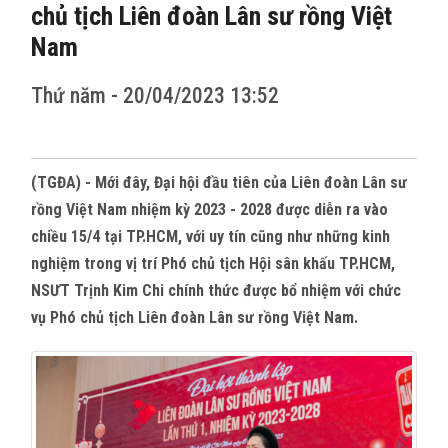
CÁC TỈNH THÀNH
chủ tịch Liên đoàn Lân sư rồng Việt
Nam
THẾ GIỚI
Thứ năm - 20/04/2023 13:52
CỬA HÀNG
THI ĐẤU
(TGĐA) - Mới đây, Đại hội đầu tiên của Liên đoàn Lân sư
rồng Việt Nam nhiệm kỳ 2023 - 2028 được diễn ra vào
HÌNH ẢNH
chiều 15/4 tại TP.HCM, với uy tín cũng như những kinh
nghiệm trong vị trí Phó chủ tịch Hội sân khấu TP.HCM,
VIDEO CLIPS
NSƯT Trịnh Kim Chi chính thức được bổ nhiệm với chức
vụ Phó chủ tịch Liên đoàn Lân sư rồng Việt Nam.