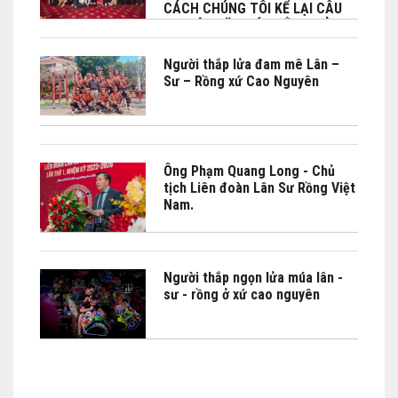
CÁCH CHÚNG TÔI KỂ LẠI CÂU
CHUYỆN VĂN HÓA BẰNG CẢM
XÚC"
Người thắp lửa đam mê Lân –
Sư – Rồng xứ Cao Nguyên
Ông Phạm Quang Long - Chủ
tịch Liên đoàn Lân Sư Rồng Việt
Nam.
Người thắp ngọn lửa múa lân -
sư - rồng ở xứ cao nguyên