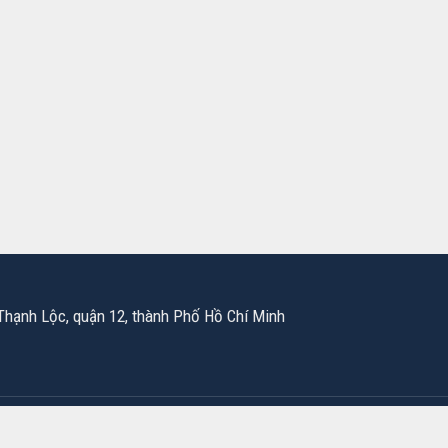
hạnh Lộc, quận 12, thành Phố Hồ Chí Minh
© 2022
http://liendoanlansurong.vn
. All Rights Reserved.
Đang truy cập:
5
Tổng lượt truy cập:
302,317