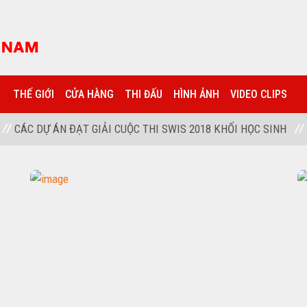
THẾ GIỚI
CỬA HÀNG
THI ĐẤU
HÌNH ẢNH
VIDEO CLIPS
CÁC DỰ ÁN ĐẠT GIẢI CUỘC THI SWIS 2018 KHỐI HỌC SINH