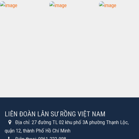
LIÊN ĐOÀN LÂN SƯ RỒNG VIỆT NAM
Địa chỉ:
27 đường TL 02 khu phố 3A phường Thạnh Lộc,
quận 12, thành Phố Hồ Chí Minh
Điện thoại:
0961.222.998