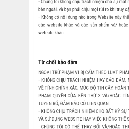
- Chúng tôi không chịu trách nhiệm cho sự mất 
bên ngoài, và bạn phải chịu mọi rủi ro khi truy 
- Không có nội dung nào trong Website này th
các website khác và các sản phẩm và/ hoặc 
website khác.
Từ chối bảo đảm
NGOẠI TRỪ PHẠM VI BỊ CẤM THEO LUẬT PHÁP
- KHÔNG CHỊU TRÁCH NHIỆM HAY BẢO ĐẢM,
VỀ TÍNH CHÍNH XÁC, MỨC ĐỘ TIN CẬY, HOÀN
PHẠM QUYỀN CỦA BÊN THỨ 3 VÀ/HOẶC TÍN
TUYÊN BỐ, ĐẢM BẢO CÓ LIÊN QUAN.
- KHÔNG CHỊU TRÁCH NHIỆM CHO BẤT KỲ SỰ 
VÀ SỬ DỤNG WEBSITE HAY VIỆC KHÔNG THỂ 
- CHÚNG TÔI CÓ THỂ THAY ĐỔI VÀ/HOẶC T