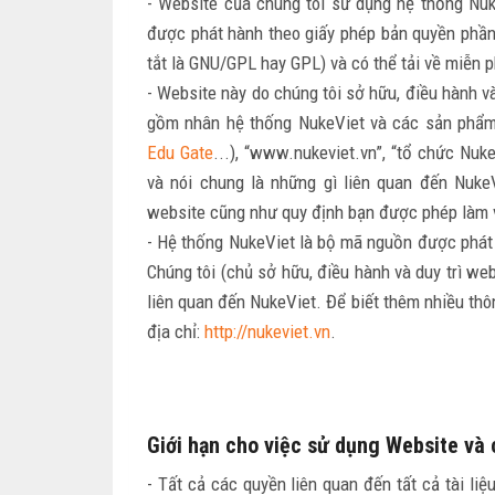
- Website của chúng tôi sử dụng hệ thống Nuk
được phát hành theo giấy phép bản quyền phầ
tắt là GNU/GPL hay GPL) và có thể tải về miễn p
- Website này do chúng tôi sở hữu, điều hành và
gồm nhân hệ thống NukeViet và các sản phẩm
Edu Gate
...), “www.nukeviet.vn”, “tổ chức Nuk
và nói chung là những gì liên quan đến NukeV
website cũng như quy định bạn được phép làm v
- Hệ thống NukeViet là bộ mã nguồn được phát 
Chúng tôi (chủ sở hữu, điều hành và duy trì we
liên quan đến NukeViet. Để biết thêm nhiều thô
địa chỉ:
http://nukeviet.vn
.
Giới hạn cho việc sử dụng Website và c
- Tất cả các quyền liên quan đến tất cả tài li