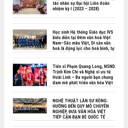
tác nhân sự Đại hội Liên đoàn
nhiệm kỳ I (2023 – 2028)
Học sinh Hệ thống Giáo dục IVS
biểu diễn tại Đêm văn hoá Việt
Nam–Sắc màu Việt, Di sản văn
hoá là động lực cho hoà bình, tự
cường và phát triển bền vững do
Bộ No Bộ Ngoại giao Việt Nam -
Phái đoàn Việt Nam bên cạnh
Tiến sĩ Phạm Quang Long, NSND
UNESCO phối hợp tổ chức tại
Trịnh Kim Chi và Nghệ sĩ ưu tú
Paris
Hoài Linh – Ba người bạn chung
đam mê phát triển văn hóa Việt
đặc biệt là Lân sư rồng
NGHỆ THUẬT LÂN SƯ RỒNG:
HƯỚNG ĐẾN QUY MÔ CHUYÊN
NGHIỆP, ĐƯA VĂN HÓA VIỆT
TIẾP CẬN BẠN BÈ QUỐC TẾ