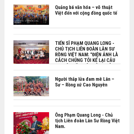
Quảng bá văn hóa – võ thuật
Việt đến với cộng đồng quốc tế
TIẾN SĨ PHẠM QUANG LONG -
CHỦ TỊCH LIÊN ĐOÀN LÂN SƯ
RỒNG VIỆT NAM: "ĐIỆN ẢNH LÀ
CÁCH CHÚNG TÔI KỂ LẠI CÂU
CHUYỆN VĂN HÓA BẰNG CẢM
XÚC"
Người thắp lửa đam mê Lân –
Sư – Rồng xứ Cao Nguyên
Ông Phạm Quang Long - Chủ
tịch Liên đoàn Lân Sư Rồng Việt
Nam.