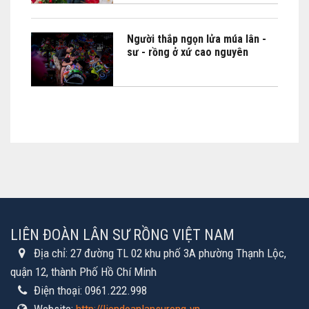
Người thắp ngọn lửa múa lân -
sư - rồng ở xứ cao nguyên
LIÊN ĐOÀN LÂN SƯ RỒNG VIỆT NAM
Địa chỉ:
27 đường TL 02 khu phố 3A phường Thạnh Lộc,
quận 12, thành Phố Hồ Chí Minh
Điện thoại:
0961.222.998
Website:
http://liendoanlansurong.vn