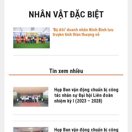
CÁC TỈNH THÀNH
NHÂN VẬT ĐẶC BIỆT
THẾ GIỚI
'Bộ đôi' doanh nhân Ninh Bình lưu
CỬA HÀNG
truyền tinh thần thượng võ
THI ĐẤU
HÌNH ẢNH
Tin xem nhiều
VIDEO CLIPS
Họp Ban vận động chuẩn bị công
tác nhân sự Đại hội Liên đoàn
nhiệm kỳ I (2023 – 2028)
Họp Ban vận động chuẩn bị công