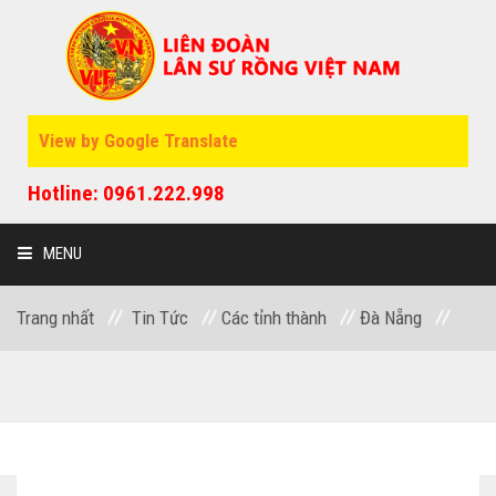
View by Google Translate
Hotline: 0961.222.998
MENU
Trang nhất
Tin Tức
Các tỉnh thành
Đà Nẵng
GIỚI THIỆU
SỰ KIỆN