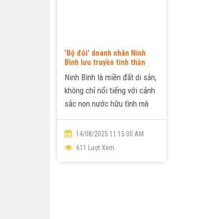
'Bộ đôi' doanh nhân Ninh
Bình lưu truyền tinh thần
thượng võ
Ninh Bình là miền đất di sản,
không chỉ nổi tiếng với cảnh
sắc non nước hữu tình mà
còn lưu giữ nhiều giá trị văn
hóa truyền thống đặc sắc,
14/08/2025 11:15:00 AM
trong đó...
611 Lượt Xem