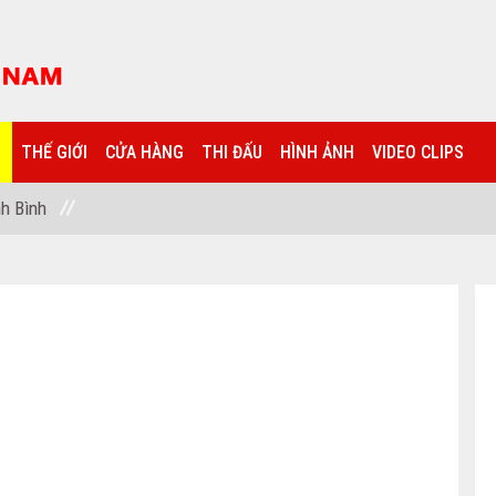
THẾ GIỚI
CỬA HÀNG
THI ĐẤU
HÌNH ẢNH
VIDEO CLIPS
h Bình