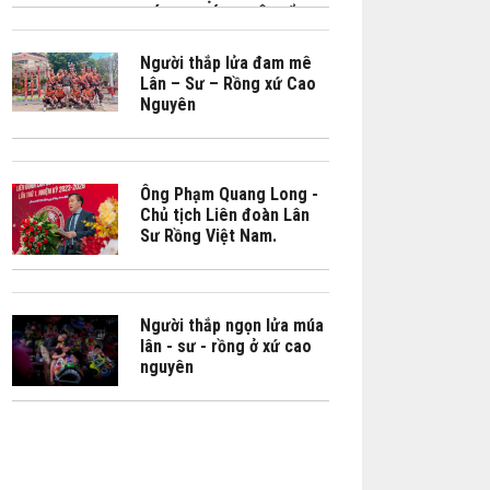
CÁCH CHÚNG TÔI KỂ LẠI
CÂU CHUYỆN VĂN HÓA
BẰNG CẢM XÚC"
Người thắp lửa đam mê
Lân – Sư – Rồng xứ Cao
Nguyên
Ông Phạm Quang Long -
Chủ tịch Liên đoàn Lân
Sư Rồng Việt Nam.
Người thắp ngọn lửa múa
lân - sư - rồng ở xứ cao
nguyên