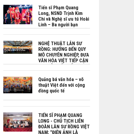
tự cường và phát triển
bền vững do Bộ No Bộ
Tiến sĩ Phạm Quang
Ngoại giao Việt Nam -
Long, NSND Trịnh Kim
Phái đoàn Việt Nam bên
Chi và Nghệ sĩ ưu tú Hoài
cạnh UNESCO phối hợp tổ
Linh – Ba người bạn
chức tại Paris
chung đam mê phát triển
văn hóa Việt đặc biệt là
Lân sư rồng
NGHỆ THUẬT LÂN SƯ
RỒNG: HƯỚNG ĐẾN QUY
MÔ CHUYÊN NGHIỆP, ĐƯA
VĂN HÓA VIỆT TIẾP CẬN
BẠN BÈ QUỐC TẾ
Quảng bá văn hóa – võ
thuật Việt đến với cộng
đồng quốc tế
TIẾN SĨ PHẠM QUANG
LONG - CHỦ TỊCH LIÊN
ĐOÀN LÂN SƯ RỒNG VIỆT
NAM: "ĐIỆN ẢNH LÀ