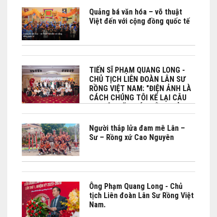
Quảng bá văn hóa – võ thuật
Việt đến với cộng đồng quốc tế
TIẾN SĨ PHẠM QUANG LONG -
CHỦ TỊCH LIÊN ĐOÀN LÂN SƯ
RỒNG VIỆT NAM: "ĐIỆN ẢNH LÀ
CÁCH CHÚNG TÔI KỂ LẠI CÂU
CHUYỆN VĂN HÓA BẰNG CẢM
XÚC"
Người thắp lửa đam mê Lân –
Sư – Rồng xứ Cao Nguyên
Ông Phạm Quang Long - Chủ
tịch Liên đoàn Lân Sư Rồng Việt
Nam.