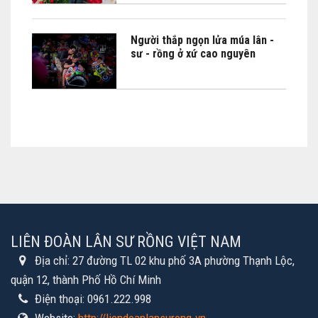
Người thắp ngọn lửa múa lân -
sư - rồng ở xứ cao nguyên
LIÊN ĐOÀN LÂN SƯ RỒNG VIỆT NAM
Địa chỉ:
27 đường TL 02 khu phố 3A phường Thạnh Lộc,
quận 12, thành Phố Hồ Chí Minh
Điện thoại:
0961.222.998
Website:
http://liendoanlansurong.vn