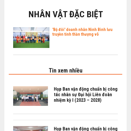
CÁC TỈNH THÀNH
NHÂN VẬT ĐẶC BIỆT
THẾ GIỚI
'Bộ đôi' doanh nhân Ninh Bình lưu
CỬA HÀNG
truyền tinh thần thượng võ
THI ĐẤU
HÌNH ẢNH
Tin xem nhiều
VIDEO CLIPS
Họp Ban vận động chuẩn bị công
tác nhân sự Đại hội Liên đoàn
nhiệm kỳ I (2023 – 2028)
Họp Ban vận động chuẩn bị công