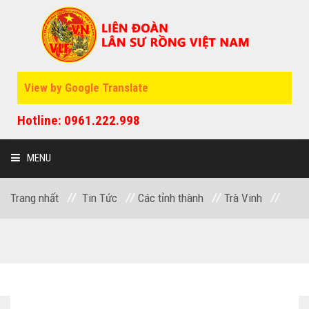
View by Google Translate
Hotline: 0961.222.998
MENU
Trang nhất
Tin Tức
Các tỉnh thành
Trà Vinh
GIỚI THIỆU
SỰ KIỆN