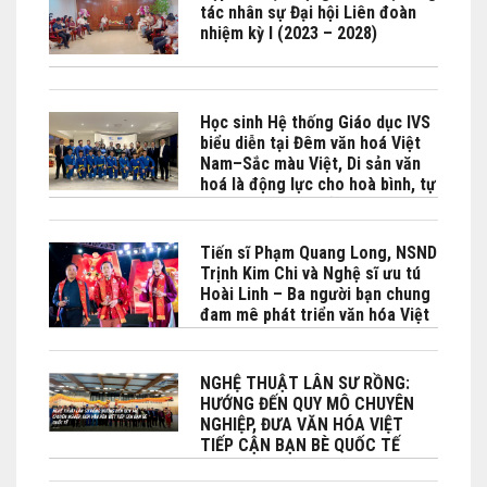
tác nhân sự Đại hội Liên đoàn
nhiệm kỳ I (2023 – 2028)
Học sinh Hệ thống Giáo dục IVS
biểu diễn tại Đêm văn hoá Việt
Nam–Sắc màu Việt, Di sản văn
hoá là động lực cho hoà bình, tự
cường và phát triển bền vững do
Bộ No Bộ Ngoại giao Việt Nam -
Phái đoàn Việt Nam bên cạnh
Tiến sĩ Phạm Quang Long, NSND
UNESCO phối hợp tổ chức tại
Trịnh Kim Chi và Nghệ sĩ ưu tú
Paris
Hoài Linh – Ba người bạn chung
đam mê phát triển văn hóa Việt
đặc biệt là Lân sư rồng
NGHỆ THUẬT LÂN SƯ RỒNG:
HƯỚNG ĐẾN QUY MÔ CHUYÊN
NGHIỆP, ĐƯA VĂN HÓA VIỆT
TIẾP CẬN BẠN BÈ QUỐC TẾ